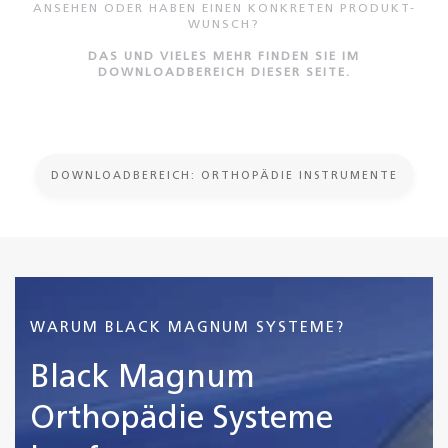
ANSEHEN ODER HABEN EINEN KONKRETEN PRODUKT-
WUNSCH?
DAS UND VIELES MEHR FINDEN SIE IM
DOWNLOADBEREICH DIESER SEITE.
DOWNLOADBEREICH: ORTHOPÄDIE INSTRUMENTE
WARUM BLACK MAGNUM SYSTEME?
Black Magnum
Orthopädie Systeme