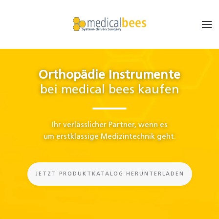
Orthopädie Instrumente
bei medical bees kaufen
Ihr verlässlicher Partner, wenn es
um erstklassige Medizintechnik geht.
JETZT PRODUKTKATALOG HERUNTERLADEN