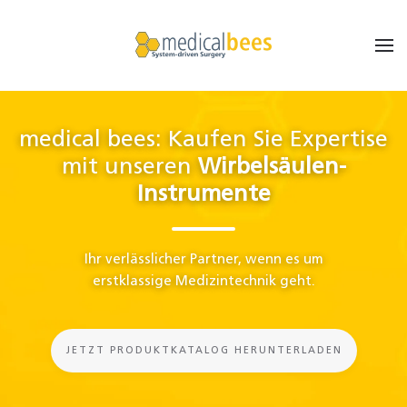
medical bees: Kaufen Sie Expertise
mit unseren
Wirbelsäulen-
Instrumente
Ihr verlässlicher Partner, wenn es um
erstklassige Medizintechnik geht.
JETZT PRODUKTKATALOG HERUNTERLADEN